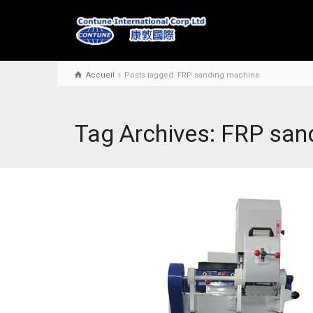
Accueil
Posts tagged: FRP sanding machine
Tag Archives: FRP san