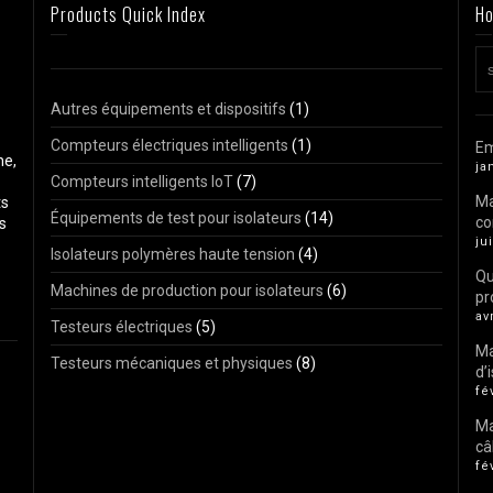
Products Quick Index
Ho
Autres équipements et dispositifs
(1)
Compteurs électriques intelligents
(1)
Em
ne,
ja
Compteurs intelligents IoT
(7)
Ma
ts
Équipements de test pour isolateurs
(14)
co
s
ju
Isolateurs polymères haute tension
(4)
Qu
Machines de production pour isolateurs
(6)
pr
av
Testeurs électriques
(5)
Ma
Testeurs mécaniques et physiques
(8)
d’
fé
Ma
câ
fé