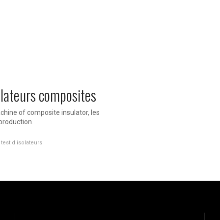
lateurs composites
chine of composite insulator, les
 production.
est d isolateurs