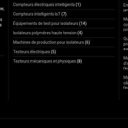
Compteurs électriques intelligents
(1)
Em
ne,
ja
Compteurs intelligents IoT
(7)
Ma
ts
Équipements de test pour isolateurs
(14)
co
s
ju
Isolateurs polymères haute tension
(4)
Qu
Machines de production pour isolateurs
(6)
pr
av
Testeurs électriques
(5)
Ma
Testeurs mécaniques et physiques
(8)
d’
fé
Ma
câ
fé