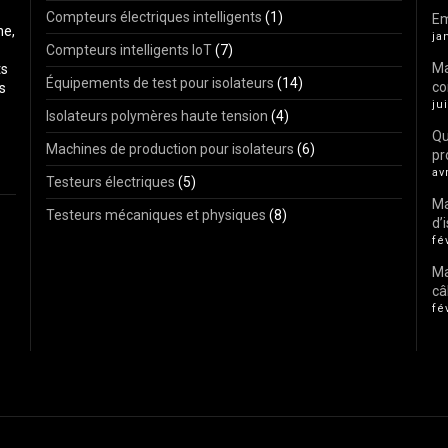
Compteurs électriques intelligents
(1)
Em
ne,
ja
Compteurs intelligents IoT
(7)
Ma
ts
Équipements de test pour isolateurs
(14)
co
s
ju
Isolateurs polymères haute tension
(4)
Qu
Machines de production pour isolateurs
(6)
pr
av
Testeurs électriques
(5)
Ma
Testeurs mécaniques et physiques
(8)
d’
fé
Ma
câ
fé