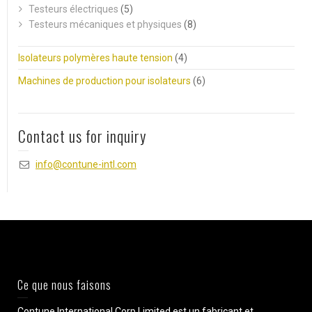
Testeurs électriques
(5)
Testeurs mécaniques et physiques
(8)
Isolateurs polymères haute tension
(4)
Machines de production pour isolateurs
(6)
Contact us for inquiry
info@contune-intl.com
Ce que nous faisons
Contune International Corp Limited est un fabricant et